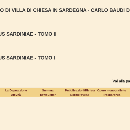
 DI VILLA DI CHIESA IN SARDEGNA - CARLO BAUDI 
S SARDINIAE - TOMO II
S SARDINIAE - TOMO I
Vai alla p
La Deputazione
Stemma
Pubblicazioni/Rivista
Opere monografiche
Attività
newsLetter
Notizie/eventi
Trasparenza