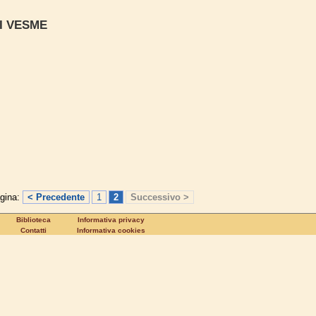
DI VESME
agina:
< Precedente
1
2
Successivo >
Biblioteca
Informativa privacy
Contatti
Informativa cookies